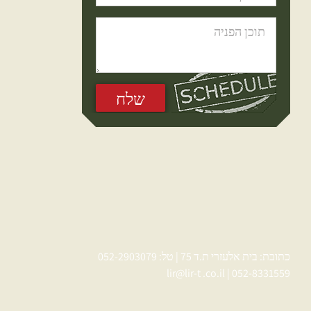
כתובת: בית אלעזרי ת.ד 75 | טל: 052-2903079
lir@lir-t .co.il
|
052-8331559