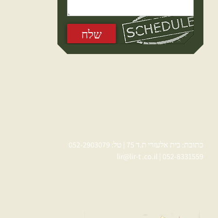
כתובת: בית אלעזרי ת.ד 75 | טל: 052-2903079
lir@lir-t .co.il
|
052-8331559