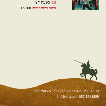
זמן:
כשעה וחצי
כמות משתתפים:
12-200
כתובת: בית אלעזרי ת.ד 75 | טל: 052-2903079
lir@lir-t .co.il
|
052-8331559